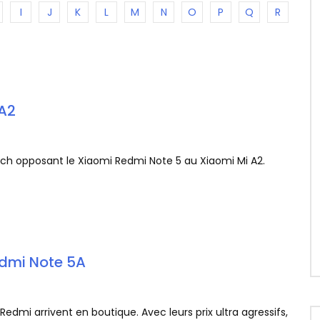
I
J
K
L
M
N
O
P
Q
R
 A2
atch opposant le Xiaomi Redmi Note 5 au Xiaomi Mi A2.
edmi Note 5A
dmi arrivent en boutique. Avec leurs prix ultra agressifs,