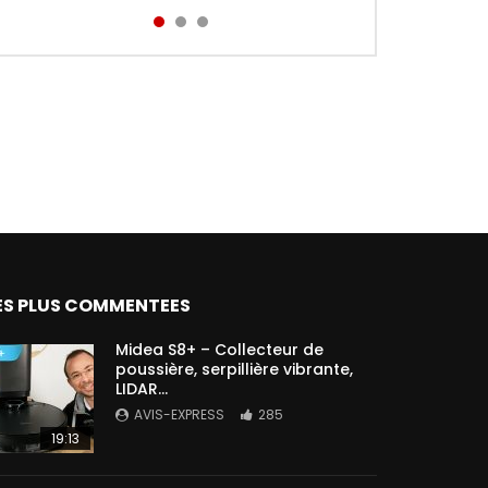
Aird...
ES PLUS COMMENTEES
Midea S8+ – Collecteur de
poussière, serpillière vibrante,
LIDAR…
AVIS-EXPRESS
285
19:13