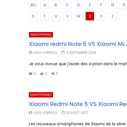
ALL
A
B
C
D
E
F
G
H
S
T
U
V
W
X
Y
Z
SMARTPHONES
Xiaomi redmi Note 5 VS Xiaomi Mi
AVIS-EXPRESS
4 SEPTEMBRE 2018
Je vous avoue que j’avais des a priori dans le m
0
0
0
SMARTPHONES
Xiaomi Redmi Note 5 VS Xiaomi R
AVIS-EXPRESS
23 AOÛT 2017
Les nouveaux smartphones de Xiaomi de la série Re