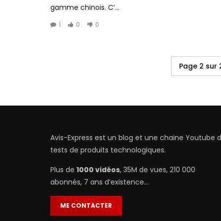
gamme chinois. C’...
1
0
0
Page 2 sur 
Avis-Express est un blog et une chaine Youtube 
tests de produits technologiques.
Plus de
1000 vidéos
, 35M de vues, 210 000
abonnés, 7 ans d’existence…
ME CONTACTER