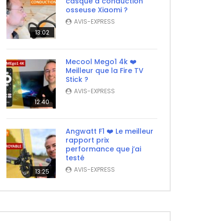
casque à conduction
osseuse Xiaomi ?
AVIS-EXPRESS
13:02
Mecool Mego1 4k ❤️
Meilleur que la Fire TV
Stick ?
AVIS-EXPRESS
12:40
Angwatt F1 ❤️ Le meilleur
rapport prix
performance que j’ai
testé
AVIS-EXPRESS
13:25