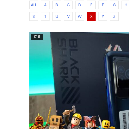
ALL
A
B
C
D
E
F
G
H
S
T
U
V
W
X
Y
Z
17:11