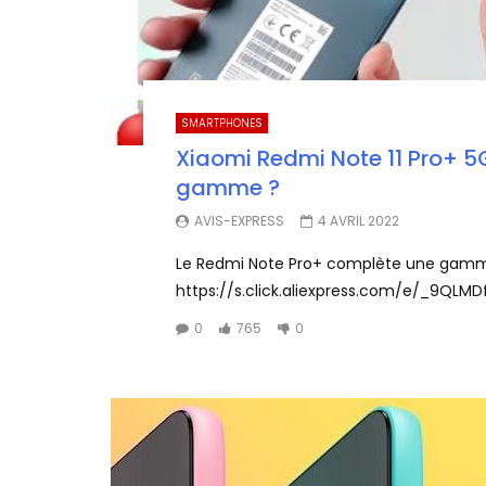
SMARTPHONES
Xiaomi Redmi Note 11 Pro+ 5G
gamme ?
AVIS-EXPRESS
4 AVRIL 2022
Le Redmi Note Pro+ complète une gamme r
https://s.click.aliexpress.com/e/_9QLMDf
0
765
0