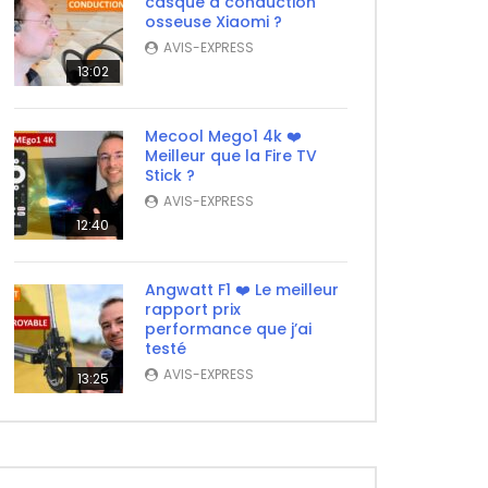
casque à conduction
osseuse Xiaomi ?
AVIS-EXPRESS
13:02
Mecool Mego1 4k ❤️
ater
Meilleur que la Fire TV
Stick ?
AVIS-EXPRESS
12:40
Angwatt F1 ❤️ Le meilleur
rapport prix
performance que j’ai
testé
AVIS-EXPRESS
13:25