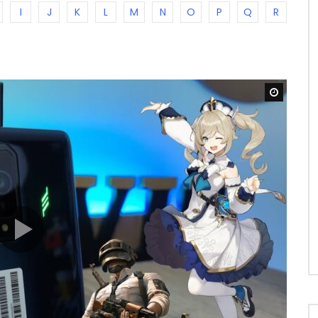
I
J
K
L
M
N
O
P
Q
R
Watch L