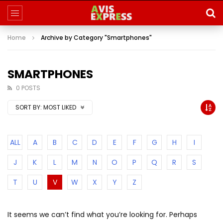
Home
Archive by Category "Smartphones"
SMARTPHONES
0 POSTS
SORT BY:
MOST LIKED
ALL
A
B
C
D
E
F
G
H
I
J
K
L
M
N
O
P
Q
R
S
T
U
V
W
X
Y
Z
It seems we can’t find what you’re looking for. Perhaps