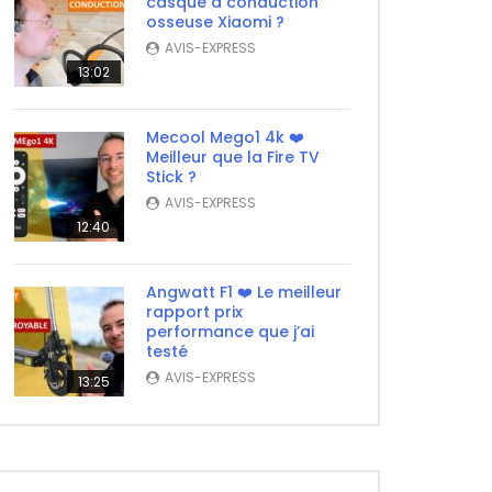
casque à conduction
osseuse Xiaomi ?
ater
AVIS-EXPRESS
13:02
Mecool Mego1 4k ❤️
Meilleur que la Fire TV
Stick ?
AVIS-EXPRESS
12:40
Angwatt F1 ❤️ Le meilleur
rapport prix
performance que j’ai
testé
AVIS-EXPRESS
13:25