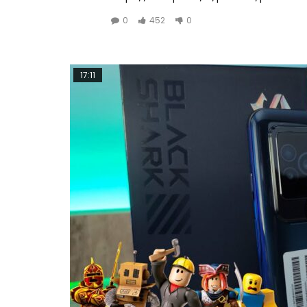
0
452
0
17:11