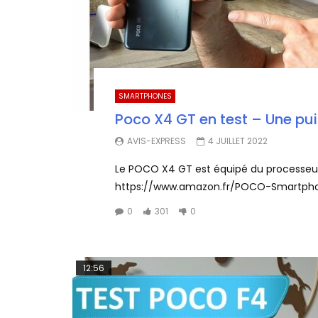
SMARTPHONES
Poco X4 GT en test – Une pu
AVIS-EXPRESS
4 JUILLET 2022
Le POCO X4 GT est équipé du processeur 
https://www.amazon.fr/POCO-Smartpho
0
301
0
12:56