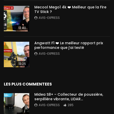
Mecool Mego1 4k ❤️ Meilleur que la Fire
TV Stick ?
AVIS-EXPRESS
12:40
Angwatt F1 ❤️ Le meilleur rapport prix
performance que j’ai testé
AVIS-EXPRESS
13:25
LES PLUS COMMENTEES
Midea S8+ – Collecteur de poussière,
serpillière vibrante, LIDAR…
AVIS-EXPRESS
285