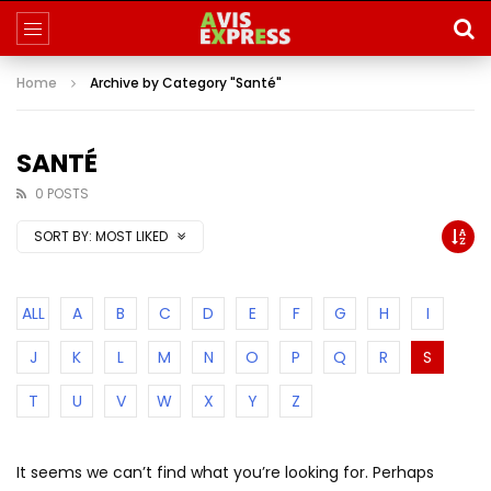
Home
Archive by Category "Santé"
SANTÉ
0 POSTS
SORT BY:
MOST LIKED
ALL
A
B
C
D
E
F
G
H
I
J
K
L
M
N
O
P
Q
R
S
T
U
V
W
X
Y
Z
It seems we can’t find what you’re looking for. Perhaps