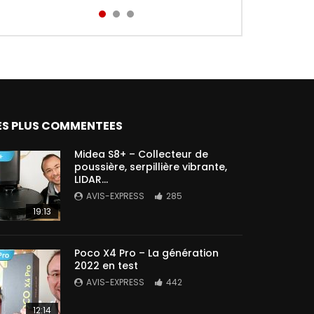
Aird...
ES PLUS COMMENTEES
Midea S8+ – Collecteur de
poussière, serpillière vibrante,
LIDAR…
AVIS-EXPRESS
285
19:13
Poco X4 Pro – La génération
2022 en test
AVIS-EXPRESS
442
12:14