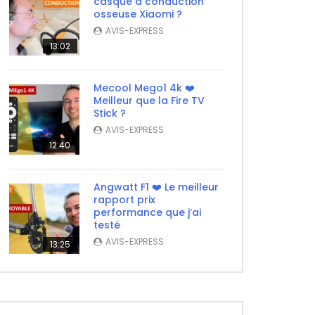
casque à conduction
osseuse Xiaomi ?
AVIS-EXPRESS
13:02
Mecool Mego1 4k ❤️
Meilleur que la Fire TV
Stick ?
AVIS-EXPRESS
12:40
Angwatt F1 ❤️ Le meilleur
rapport prix
performance que j’ai
testé
AVIS-EXPRESS
13:25