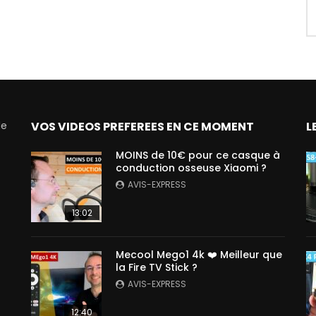
de
VOS VIDEOS PREFEREES EN CE MOMENT
L
MOINS de 10€ pour ce casque à
conduction osseuse Xiaomi ?
AVIS-EXPRESS
13:02
Mecool Mego1 4k ❤️ Meilleur que
la Fire TV Stick ?
AVIS-EXPRESS
12:40