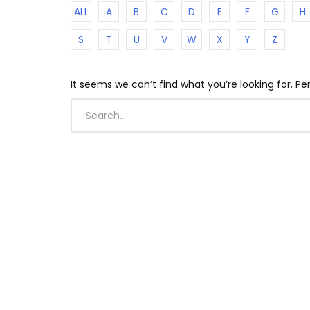
ALL
A
B
C
D
E
F
G
H
S
T
U
V
W
X
Y
Z
It seems we can’t find what you’re looking for. P