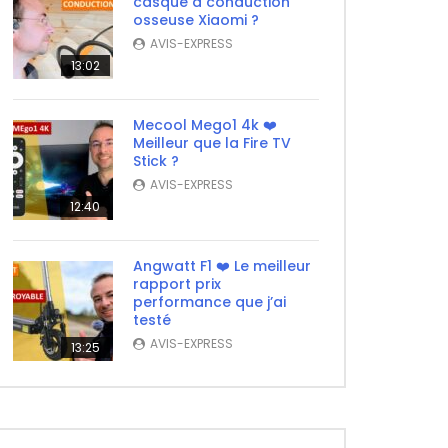
casque à conduction
osseuse Xiaomi ?
AVIS-EXPRESS
13:02
Mecool Mego1 4k ❤️
ater
Meilleur que la Fire TV
Stick ?
AVIS-EXPRESS
12:40
Angwatt F1 ❤️ Le meilleur
rapport prix
performance que j’ai
testé
AVIS-EXPRESS
13:25