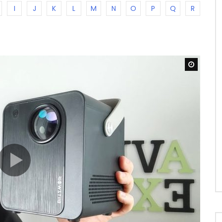
I
J
K
L
M
N
O
P
Q
R
Watch L