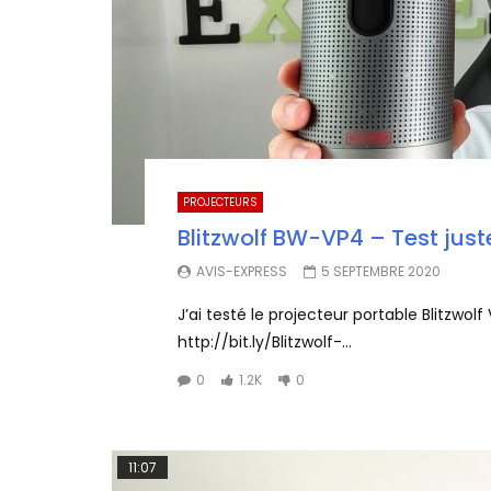
PROJECTEURS
Blitzwolf BW-VP4 – Test juste
AVIS-EXPRESS
5 SEPTEMBRE 2020
J’ai testé le projecteur portable Blitzwolf 
http://bit.ly/Blitzwolf-...
0
1.2K
0
11:07