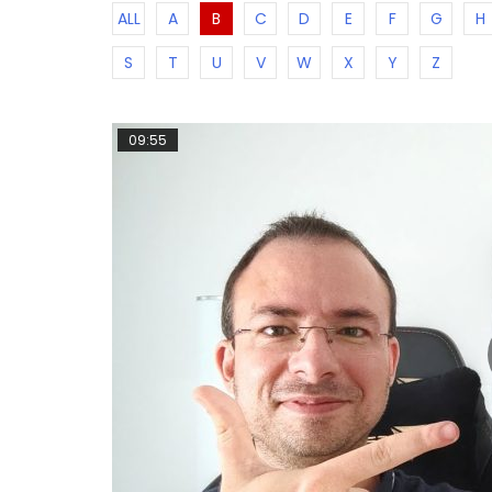
ALL
A
B
C
D
E
F
G
H
S
T
U
V
W
X
Y
Z
09:55