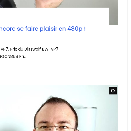
core se faire plaisir en 480p !
-VP7. Prix du Blitzwolf BW-VP7 :
BGCN868 Pri...
Watch L