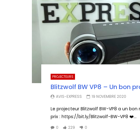
PROJECTEURS
Blitzwolf BW VP8 – Un bon p
AVIS-EXPRESS
19 NOVEMBRE 2020
Le projecteur Blitzwolf BW-VP8 a un bon n
prix : https://bit.ly/Blitzwolf-BW-VP8 ❤️...
0
229
0