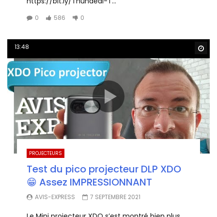
https://bit.ly/Thundeal-T...
0
586
0
13:48
Wa
PROJECTEURS
Test du pico projecteur DLP XDO
😁 Assez IMPRESSIONNANT
AVIS-EXPRESS
7 SEPTEMBRE 2021
Le Mini projecteur XDO s’est montré bien plus