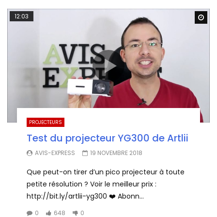
12:03
Wa
PROJECTEURS
Test du projecteur YG300 de Artlii
AVIS-EXPRESS
19 NOVEMBRE 2018
Que peut-on tirer d’un pico projecteur à toute
petite résolution ? Voir le meilleur prix :
http://bit.ly/artlii-yg300 ❤️ Abonn...
0
648
0