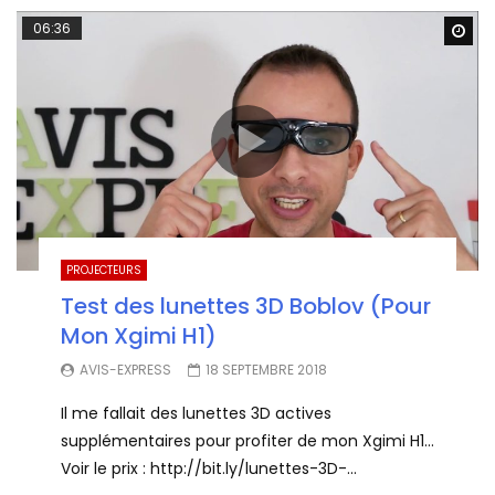
06:36
Wa
PROJECTEURS
Test des lunettes 3D Boblov (Pour
Mon Xgimi H1)
AVIS-EXPRESS
18 SEPTEMBRE 2018
Il me fallait des lunettes 3D actives
supplémentaires pour profiter de mon Xgimi H1…
Voir le prix : http://bit.ly/lunettes-3D-...