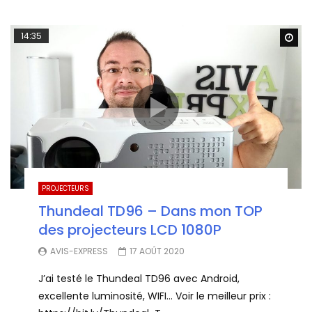
14:35
Wa
PROJECTEURS
Thundeal TD96 – Dans mon TOP
des projecteurs LCD 1080P
AVIS-EXPRESS
17 AOÛT 2020
J’ai testé le Thundeal TD96 avec Android,
excellente luminosité, WIFI… Voir le meilleur prix :