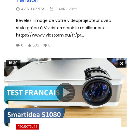
AVIS-EXPRESS
13 AVRIL 2022
Révélez l’image de votre vidéoprojecteur avec
style grâce à Vividstorm Voir le meilleur prix :
https://www.vividstorm.eu/fr/pr...
0
535
0
16:39
Wa
PROJECTEURS