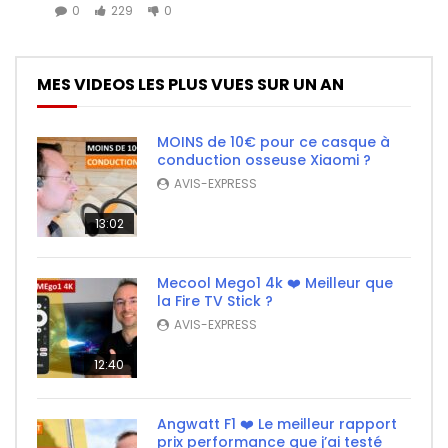
0
229
0
MES VIDEOS LES PLUS VUES SUR UN AN
MOINS de 10€ pour ce casque à
conduction osseuse Xiaomi ?
AVIS-EXPRESS
13:02
Mecool Mego1 4k ❤️ Meilleur que
la Fire TV Stick ?
AVIS-EXPRESS
12:40
Angwatt F1 ❤️ Le meilleur rapport
prix performance que j’ai testé