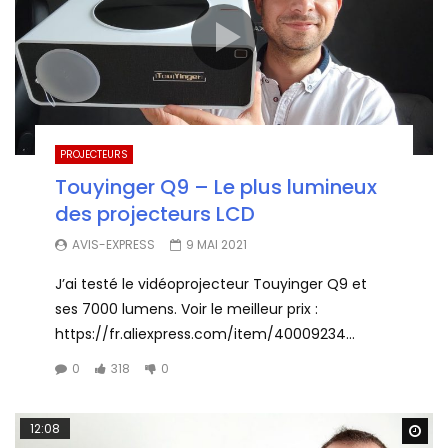
PROJECTEURS
Touyinger Q9 – Le plus lumineux
des projecteurs LCD
AVIS-EXPRESS
9 MAI 2021
J’ai testé le vidéoprojecteur Touyinger Q9 et
ses 7000 lumens. Voir le meilleur prix :
https://fr.aliexpress.com/item/40009234...
0
318
0
12:08
Wa