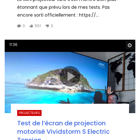
étonnant que prévu lors de mes tests. Pas
encore sorti officiellement : https://...
0
551
0
11:36
Wa
PROJECTEURS
Test de l’écran de projection
motorisé Vividstorm S Electric
Tension