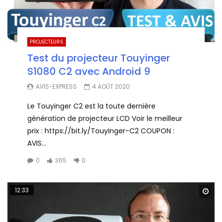
PROJECTEURS
Test du projecteur Touyinger
S1080 C2 avec Android 9
AVIS-EXPRESS
4 AOÛT 2020
Le Touyinger C2 est la toute dernière
génération de projecteur LCD Voir le meilleur
prix : https://bit.ly/Touyinger-C2 COUPON :
AVIS...
0
365
0
12:33
Wa