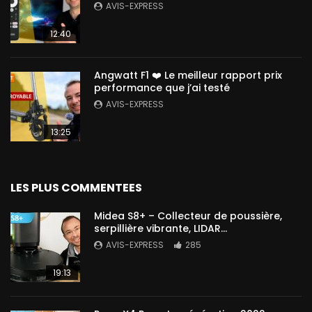
AVIS-EXPRESS
12:40
Angwatt F1 ❤️ Le meilleur rapport prix
performance que j’ai testé
AVIS-EXPRESS
13:25
LES PLUS COMMENTEES
Midea S8+ – Collecteur de poussière,
serpillière vibrante, LIDAR…
AVIS-EXPRESS
285
19:13