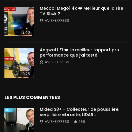
Mecool Mego1 4k ❤️ Meilleur que la Fire
TV Stick ?
AVIS-EXPRESS
12:40
Angwatt F1 ❤️ Le meilleur rapport prix
performance que j’ai testé
AVIS-EXPRESS
13:25
LES PLUS COMMENTEES
Midea S8+ – Collecteur de poussière,
serpillière vibrante, LIDAR…
AVIS-EXPRESS
285