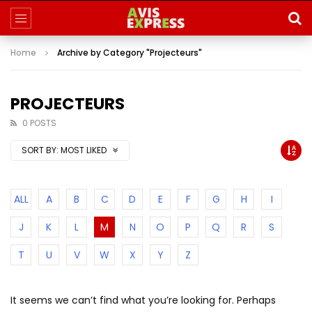
Home
Archive by Category "Projecteurs"
PROJECTEURS
0 POSTS
SORT BY:
MOST LIKED
ALL
A
B
C
D
E
F
G
H
I
J
K
L
M
N
O
P
Q
R
S
T
U
V
W
X
Y
Z
It seems we can’t find what you’re looking for. Perhaps