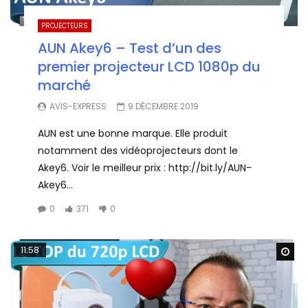
PROJECTEURS
AUN Akey6 – Test d’un des
premier projecteur LCD 1080p du
marché
AVIS-EXPRESS
9 DÉCEMBRE 2019
AUN est une bonne marque. Elle produit
notamment des vidéoprojecteurs dont le
Akey6. Voir le meilleur prix : http://bit.ly/AUN-
Akey6...
0
371
0
11:58
Wa