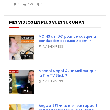
0
256
0
MES VIDEOS LES PLUS VUES SUR UN AN
MOINS de 10€ pour ce casque à
conduction osseuse Xiaomi ?
AVIS-EXPRESS
13:02
Mecool Mego1 4k ❤️ Meilleur que
la Fire TV Stick ?
AVIS-EXPRESS
12:40
Angwatt F1 ❤️ Le meilleur rapport