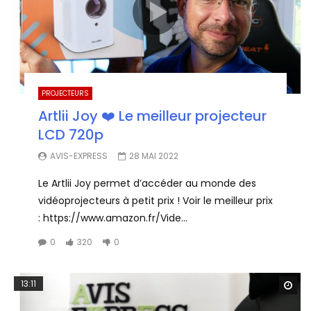
PROJECTEURS
Artlii Joy ❤️ Le meilleur projecteur
LCD 720p
AVIS-EXPRESS
28 MAI 2022
Le Artlii Joy permet d’accéder au monde des
vidéoprojecteurs à petit prix ! Voir le meilleur prix
: https://www.amazon.fr/Vide...
0
320
0
13:11
Wa