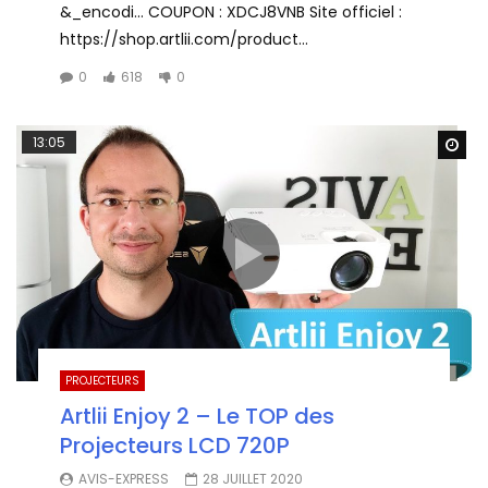
&_encodi… COUPON : XDCJ8VNB Site officiel :
https://shop.artlii.com/product...
0
618
0
13:05
Wa
PROJECTEURS
Artlii Enjoy 2 – Le TOP des
Projecteurs LCD 720P
AVIS-EXPRESS
28 JUILLET 2020