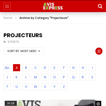
Home
Archive by Category "Projecteurs"
PROJECTEURS
9 POSTS
SORT BY:
MOST LIKED
ALL
A
B
C
D
E
F
G
H
I
J
K
L
M
N
O
P
Q
R
S
T
U
V
W
X
Y
Z
14:08
Wa