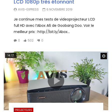
LCD 1080p très étonnant
AVIS-EXPRESS
6 NOVEMBRE 2019
Je continue mes tests de videoprojecteur LCD
full HD avec l’Abox A6 de Goobang Doo. Voir le
meilleur prix : http://bit.ly/Abox...
0
502
0
14:17
Wa
PROJECTEURS