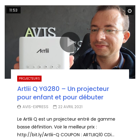
11:53
Wa
PROJECTEURS
Artlii Q YG280 – Un projecteur
pour enfant et pour débuter
AVIS-EXPRESS
22 AVRIL 2021
Le Artlii Q est un projecteur entré de gamme
basse définition. Voir le meilleur prix :
http://bit.ly/Artlii-Q COUPON : ARTLIIQ10 CDi...