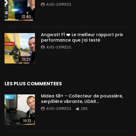
AVIS-EXPRESS
12:40
Angwatt F1 ❤️ Le meilleur rapport prix
performance que j’ai testé
AVIS-EXPRESS
13:25
LES PLUS COMMENTEES
Midea S8+ – Collecteur de poussière,
serpillière vibrante, LIDAR…
AVIS-EXPRESS
285
19:13