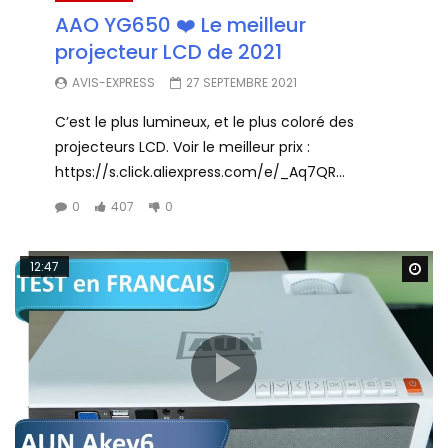
AAO YG650 ❤️ Le meilleur
projecteur LCD de 2021
AVIS-EXPRESS
27 SEPTEMBRE 2021
C’est le plus lumineux, et le plus coloré des
projecteurs LCD. Voir le meilleur prix :
https://s.click.aliexpress.com/e/_Aq7QR...
0
407
0
12:47
Wa