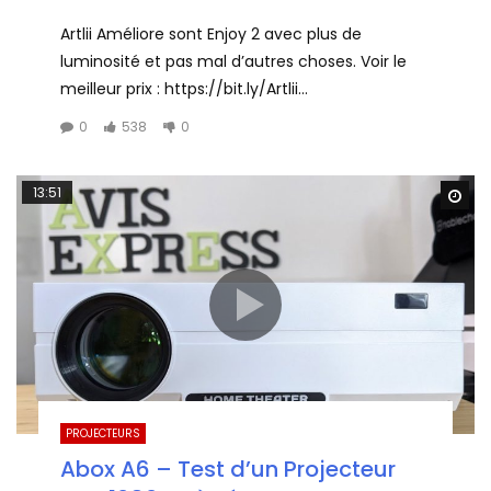
Artlii Améliore sont Enjoy 2 avec plus de
luminosité et pas mal d’autres choses. Voir le
meilleur prix : https://bit.ly/Artlii...
0
538
0
13:51
Wa
PROJECTEURS
Abox A6 – Test d’un Projecteur