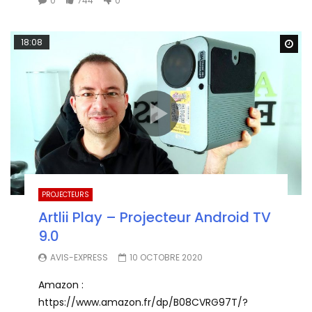
0
744
0
18:08
Wa
PROJECTEURS
Artlii Play – Projecteur Android TV
9.0
AVIS-EXPRESS
10 OCTOBRE 2020
Amazon :
https://www.amazon.fr/dp/B08CVRG97T/?