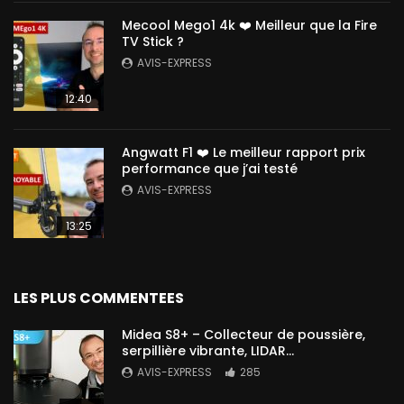
Mecool Mego1 4k ❤️ Meilleur que la Fire
TV Stick ?
AVIS-EXPRESS
12:40
Angwatt F1 ❤️ Le meilleur rapport prix
performance que j’ai testé
AVIS-EXPRESS
13:25
LES PLUS COMMENTEES
Midea S8+ – Collecteur de poussière,
serpillière vibrante, LIDAR…
AVIS-EXPRESS
285