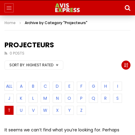
Home
Archive by Category "Projecteurs"
PROJECTEURS
0 POSTS
SORT BY:
HIGHEST RATED
ALL
A
B
C
D
E
F
G
H
I
J
K
L
M
N
O
P
Q
R
S
T
U
V
W
X
Y
Z
It seems we can’t find what you’re looking for. Perhaps