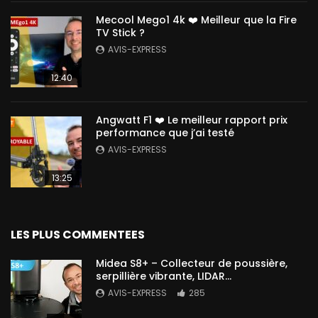
Mecool Mego1 4k ❤️ Meilleur que la Fire
TV Stick ?
AVIS-EXPRESS
12:40
Angwatt F1 ❤️ Le meilleur rapport prix
performance que j’ai testé
AVIS-EXPRESS
13:25
LES PLUS COMMENTEES
Midea S8+ – Collecteur de poussière,
serpillière vibrante, LIDAR…
AVIS-EXPRESS
285