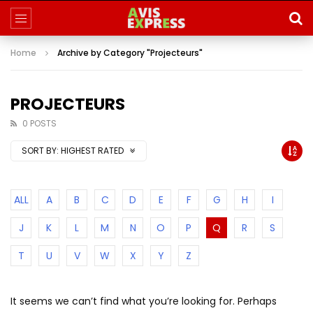
Home
Archive by Category "Projecteurs"
PROJECTEURS
0 POSTS
SORT BY:
HIGHEST RATED
ALL
A
B
C
D
E
F
G
H
I
J
K
L
M
N
O
P
Q
R
S
T
U
V
W
X
Y
Z
It seems we can’t find what you’re looking for. Perhaps