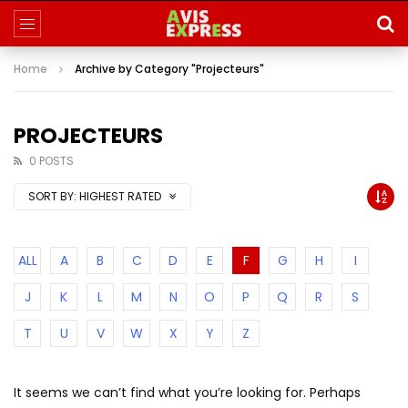
Home
Archive by Category "Projecteurs"
PROJECTEURS
0 POSTS
SORT BY:
HIGHEST RATED
ALL
A
B
C
D
E
F
G
H
I
J
K
L
M
N
O
P
Q
R
S
T
U
V
W
X
Y
Z
It seems we can’t find what you’re looking for. Perhaps