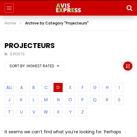
Home
Archive by Category "Projecteurs"
PROJECTEURS
0 POSTS
SORT BY:
HIGHEST RATED
ALL
A
B
C
D
E
F
G
H
I
J
K
L
M
N
O
P
Q
R
S
T
U
V
W
X
Y
Z
It seems we can’t find what you’re looking for. Perhaps