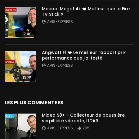
Mecool Mego1 4k ❤️ Meilleur que la Fire
TV Stick ?
AVIS-EXPRESS
12:40
Angwatt F1 ❤️ Le meilleur rapport prix
performance que j’ai testé
AVIS-EXPRESS
13:25
LES PLUS COMMENTEES
Midea S8+ – Collecteur de poussière,
serpillière vibrante, LIDAR…
AVIS-EXPRESS
285