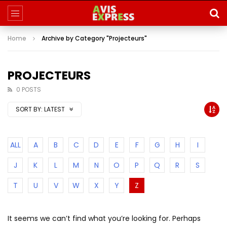
Home
Archive by Category "Projecteurs"
PROJECTEURS
0 POSTS
SORT BY:
LATEST
ALL
A
B
C
D
E
F
G
H
I
J
K
L
M
N
O
P
Q
R
S
T
U
V
W
X
Y
Z
It seems we can’t find what you’re looking for. Perhaps