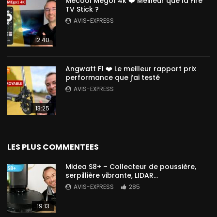
Mecool Mego1 4k ❤️ Meilleur que la Fire
TV Stick ?
AVIS-EXPRESS
12:40
Angwatt F1 ❤️ Le meilleur rapport prix
performance que j’ai testé
AVIS-EXPRESS
13:25
LES PLUS COMMENTEES
Midea S8+ – Collecteur de poussière,
serpillière vibrante, LIDAR…
AVIS-EXPRESS
285
19:13