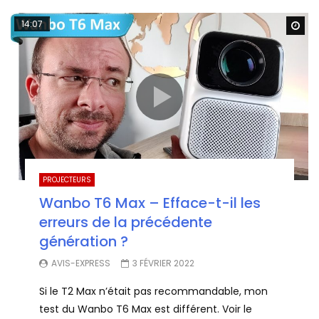
14:07
Wa
PROJECTEURS
Wanbo T6 Max – Efface-t-il les
erreurs de la précédente
génération ?
AVIS-EXPRESS
3 FÉVRIER 2022
Si le T2 Max n’était pas recommandable, mon
test du Wanbo T6 Max est différent. Voir le