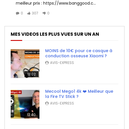
meilleur prix : https://www.banggood.c...
0
307
0
MES VIDEOS LES PLUS VUES SUR UN AN
MOINS de 10€ pour ce casque à
conduction osseuse Xiaomi ?
AVIS-EXPRESS
13:02
Mecool Mego1 4k ❤️ Meilleur que
la Fire TV Stick ?
AVIS-EXPRESS
12:40