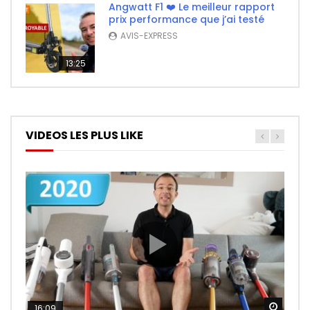
Angwatt F1 ❤️ Le meilleur rapport
prix performance que j’ai testé
AVIS-EXPRESS
13:25
VIDEOS LES PLUS LIKE
Watch
Watch
Watch
16:09
26:14
11:50