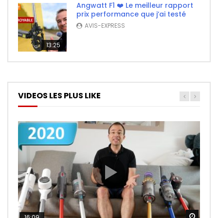
Angwatt F1 ❤️ Le meilleur rapport
prix performance que j’ai testé
AVIS-EXPRESS
13:25
VIDEOS LES PLUS LIKE
Watch
Watch
Watch
16:09
26:14
11:50