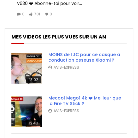
V630 ❤️ Abonne-toi pour voir...
0
781
0
MES VIDEOS LES PLUS VUES SUR UN AN
MOINS de 10€ pour ce casque à
conduction osseuse Xiaomi ?
AVIS-EXPRESS
13:02
Mecool Mego1 4k ❤️ Meilleur que
la Fire TV Stick ?
AVIS-EXPRESS
12:40