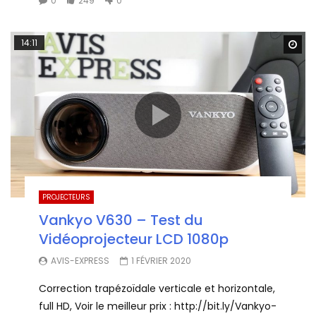
0
249
0
14:11
Wa
PROJECTEURS
Vankyo V630 – Test du
Vidéoprojecteur LCD 1080p
AVIS-EXPRESS
1 FÉVRIER 2020
Correction trapézoïdale verticale et horizontale,
full HD, Voir le meilleur prix : http://bit.ly/Vankyo-