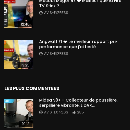
Mecool Mego1 4k ❤️ Meilleur que la Fire
TV Stick ?
AVIS-EXPRESS
12:40
Angwatt F1 ❤️ Le meilleur rapport prix
performance que j’ai testé
AVIS-EXPRESS
13:25
LES PLUS COMMENTEES
Midea S8+ – Collecteur de poussière,
serpillière vibrante, LIDAR…
AVIS-EXPRESS
285
19:13