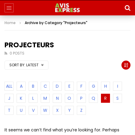
Home
Archive by Category "Projecteurs"
PROJECTEURS
0 POSTS
SORT BY:
LATEST
ALL
A
B
C
D
E
F
G
H
I
J
K
L
M
N
O
P
Q
R
S
T
U
V
W
X
Y
Z
It seems we can’t find what you’re looking for. Perhaps