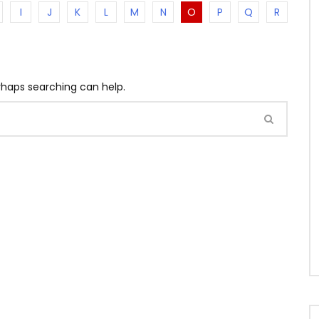
I
J
K
L
M
N
O
P
Q
R
erhaps searching can help.