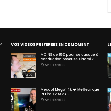
de
VOS VIDEOS PREFEREES EN CE MOMENT
L
MOINS de 10€ pour ce casque à
conduction osseuse Xiaomi ?
AVIS-EXPRESS
13:02
Mecool Mego1 4k ❤️ Meilleur que
la Fire TV Stick ?
AVIS-EXPRESS
12:40