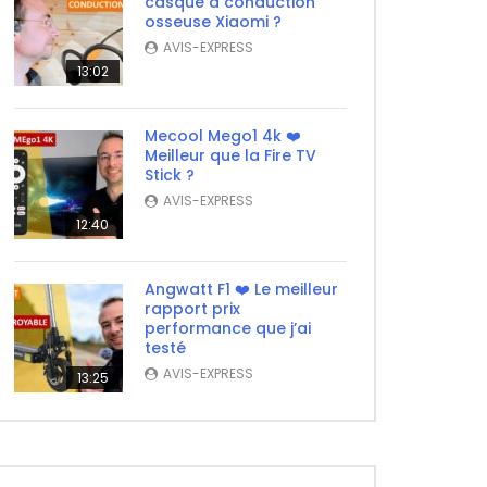
casque à conduction
osseuse Xiaomi ?
AVIS-EXPRESS
13:02
Mecool Mego1 4k ❤️
Meilleur que la Fire TV
Stick ?
AVIS-EXPRESS
12:40
Angwatt F1 ❤️ Le meilleur
rapport prix
performance que j’ai
testé
AVIS-EXPRESS
13:25