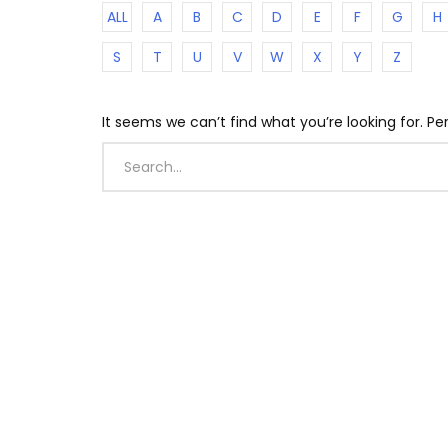
ALL
A
B
C
D
E
F
G
H
S
T
U
V
W
X
Y
Z
It seems we can’t find what you’re looking for. P