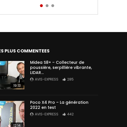
Aird...
ES PLUS COMMENTEES
Midea S8+ – Collecteur de
poussière, serpillière vibrante,
LIDAR…
AVIS-EXPRESS
285
19:13
Poco X4 Pro – La génération
2022 en test
AVIS-EXPRESS
442
12:14