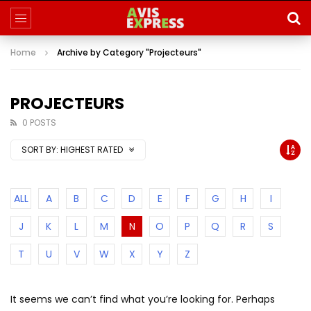
Home
Archive by Category "Projecteurs"
PROJECTEURS
0 POSTS
SORT BY:
HIGHEST RATED
ALL
A
B
C
D
E
F
G
H
I
J
K
L
M
N
O
P
Q
R
S
T
U
V
W
X
Y
Z
It seems we can’t find what you’re looking for. Perhaps