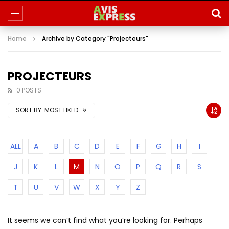
Home
Archive by Category "Projecteurs"
PROJECTEURS
0 POSTS
SORT BY:
MOST LIKED
ALL
A
B
C
D
E
F
G
H
I
J
K
L
M
N
O
P
Q
R
S
T
U
V
W
X
Y
Z
It seems we can’t find what you’re looking for. Perhaps