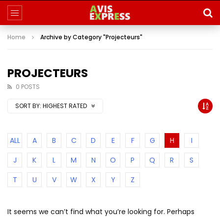
Home
Archive by Category "Projecteurs"
PROJECTEURS
0 POSTS
SORT BY:
HIGHEST RATED
ALL
A
B
C
D
E
F
G
H
I
J
K
L
M
N
O
P
Q
R
S
T
U
V
W
X
Y
Z
It seems we can’t find what you’re looking for. Perhaps