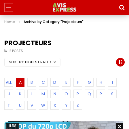
Home
Archive by Category "Projecteurs"
PROJECTEURS
2 POSTS
SORT BY:
HIGHEST RATED
ALL
A
B
C
D
E
F
G
H
I
J
K
L
M
N
O
P
Q
R
S
T
U
V
W
X
Y
Z
11:58
Wa