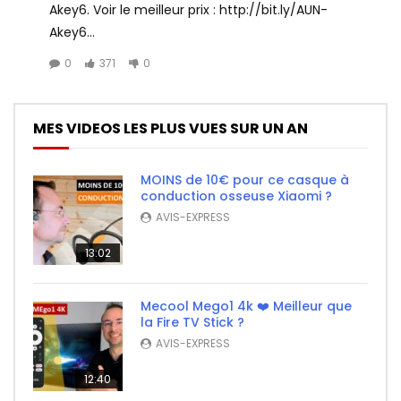
Akey6. Voir le meilleur prix : http://bit.ly/AUN-
Akey6...
0
371
0
MES VIDEOS LES PLUS VUES SUR UN AN
MOINS de 10€ pour ce casque à
conduction osseuse Xiaomi ?
AVIS-EXPRESS
13:02
Mecool Mego1 4k ❤️ Meilleur que
la Fire TV Stick ?
AVIS-EXPRESS
12:40