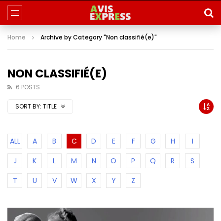
Home
Archive by Category "Non classifié(e)"
NON CLASSIFIÉ(E)
6 POSTS
SORT BY:
TITLE
ALL
A
B
C
D
E
F
G
H
I
J
K
L
M
N
O
P
Q
R
S
T
U
V
W
X
Y
Z