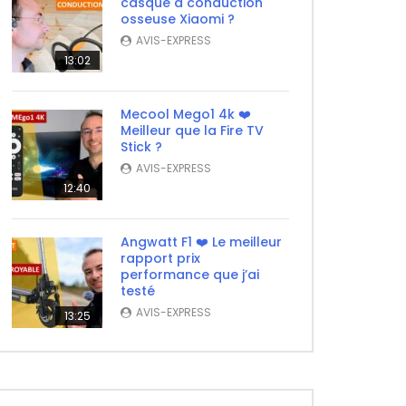
casque à conduction
osseuse Xiaomi ?
AVIS-EXPRESS
13:02
Mecool Mego1 4k ❤️
Meilleur que la Fire TV
Stick ?
AVIS-EXPRESS
12:40
Angwatt F1 ❤️ Le meilleur
rapport prix
performance que j’ai
testé
AVIS-EXPRESS
13:25