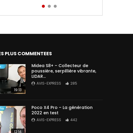
Aird...
ES PLUS COMMENTEES
Midea S8+ – Collecteur de
poussière, serpillière vibrante,
LIDAR…
AVIS-EXPRESS
285
19:13
Poco X4 Pro – La génération
2022 en test
AVIS-EXPRESS
442
12:14