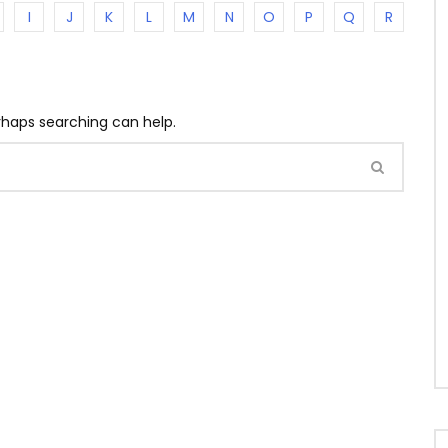
I
J
K
L
M
N
O
P
Q
R
erhaps searching can help.