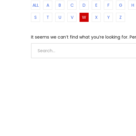
ALL
A
B
C
D
E
F
G
H
S
T
U
V
W
X
Y
Z
It seems we can’t find what you’re looking for. P