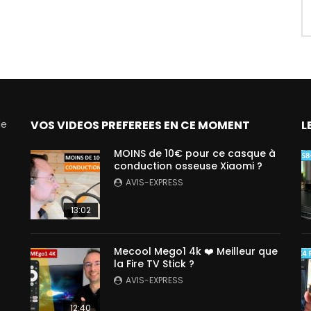
de
VOS VIDEOS PREFEREES EN CE MOMENT
L
MOINS de 10€ pour ce casque à
conduction osseuse Xiaomi ?
AVIS-EXPRESS
13:02
Mecool Mego1 4k ❤️ Meilleur que
la Fire TV Stick ?
AVIS-EXPRESS
12:40