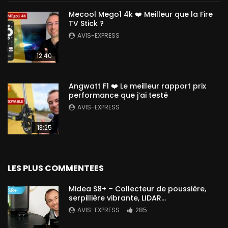
Mecool Mego1 4k ❤️ Meilleur que la Fire
TV Stick ?
AVIS-EXPRESS
12:40
Angwatt F1 ❤️ Le meilleur rapport prix
performance que j’ai testé
AVIS-EXPRESS
13:25
LES PLUS COMMENTEES
Midea S8+ – Collecteur de poussière,
serpillière vibrante, LIDAR…
AVIS-EXPRESS
285