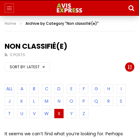
Home
Archive by Category "Non classifié(e)"
NON CLASSIFIÉ(E)
0 POSTS
SORT BY:
LATEST
ALL
A
B
C
D
E
F
G
H
I
J
K
L
M
N
O
P
Q
R
S
T
U
V
W
X
Y
Z
It seems we can’t find what you’re looking for. Perhaps