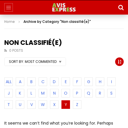
Home
Archive by Category "Non classifié(e)"
NON CLASSIFIÉ(E)
0 POSTS
SORT BY:
MOST COMMENTED
ALL
A
B
C
D
E
F
G
H
I
J
K
L
M
N
O
P
Q
R
S
T
U
V
W
X
Y
Z
It seems we can’t find what you’re looking for. Perhaps