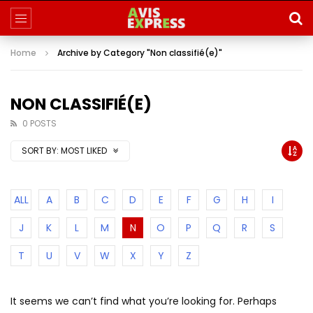
Home
Archive by Category "Non classifié(e)"
NON CLASSIFIÉ(E)
0 POSTS
SORT BY:
MOST LIKED
ALL
A
B
C
D
E
F
G
H
I
J
K
L
M
N
O
P
Q
R
S
T
U
V
W
X
Y
Z
It seems we can’t find what you’re looking for. Perhaps