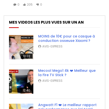
0
205
0
MES VIDEOS LES PLUS VUES SUR UN AN
MOINS de 10€ pour ce casque à
conduction osseuse Xiaomi ?
AVIS-EXPRESS
13:02
Mecool Mego1 4k ❤️ Meilleur que
la Fire TV Stick ?
AVIS-EXPRESS
12:40
Angwatt F1 ❤️ Le meilleur rapport