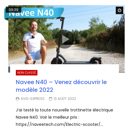
09:39
Wa
NON CLASSÉ
Navee N40 – Venez découvrir le
modèle 2022
AVIS-EXPRESS
13 AOÛT 2022
J’ai testé la toute nouvelle trottinette électrique
Navee N40. Voir le meilleur prix :
https://naveetech.com/Electric-scooter/...