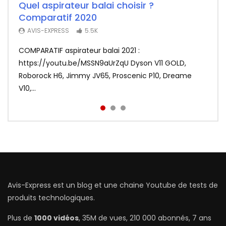
Quel aspirateur balai choisir ?
Test Fr du F-Wheel DYU D1, la draisienne
Redmi Airdots : Test du nouveau meilleur
Comparatif 2020
électrique ultra sympa (pour adultes)
rapport qualité prix des écouteurs sans
fil
3.8K
AVIS-EXPRESS
5.5K
AVIS-EXPRESS
3.2K
COMPARATIF aspirateur balai 2021 :
La draisienne électrique DYU D1 en mode ultra
Xiaomi frappe fort avec les Redmi Airdots en
https://youtu.be/MSSN9aUrZqU Dyson V11 GOLD,
portable testée par Avis-Express. ❤️ Abonnez-vous,
sacrifiant au passage le coté tactile. Voir le meilleur
Roborock H6, Jimmy JV65, Proscenic P10, Dreame
c’est gratuit | http://bit.ly...
prix : http://bit.ly/Redmi-Aird...
V10,...
Avis-Express est un blog et une chaine Youtube de tests de
produits technologiques.
Plus de
1000 vidéos
, 35M de vues, 210 000 abonnés, 7 ans