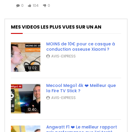
0
104
0
MES VIDEOS LES PLUS VUES SUR UN AN
MOINS de 10€ pour ce casque à
conduction osseuse Xiaomi ?
AVIS-EXPRESS
13:02
Mecool Mego1 4k ❤️ Meilleur que
la Fire TV Stick ?
AVIS-EXPRESS
12:40
Angwatt F1 ❤️ Le meilleur rapport