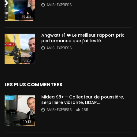
AVIS-EXPRESS
12:40
Angwatt F1 ❤️ Le meilleur rapport prix
performance que j’ai testé
AVIS-EXPRESS
13:25
LES PLUS COMMENTEES
Midea S8+ – Collecteur de poussière,
serpillière vibrante, LIDAR…
AVIS-EXPRESS
285
19:13