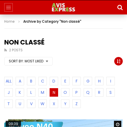
Home
Archive by Category "Non classé"
NON CLASSÉ
2 POSTS
SORT BY:
MOST LIKED
ALL
A
B
C
D
E
F
G
H
I
J
K
L
M
N
O
P
Q
R
S
T
U
V
W
X
Y
Z
09:39
Wa