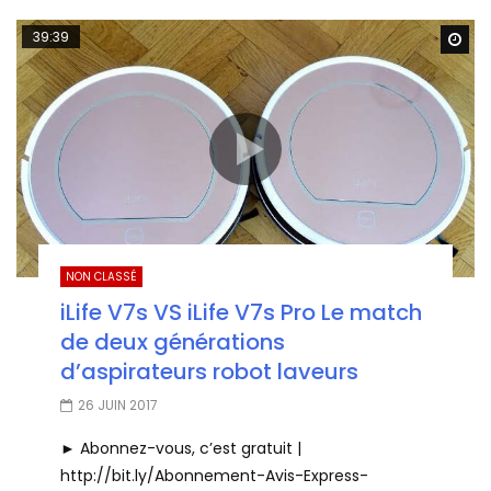
39:39
Wa
NON CLASSÉ
iLife V7s VS iLife V7s Pro Le match
de deux générations
d’aspirateurs robot laveurs
26 JUIN 2017
► Abonnez-vous, c’est gratuit |
http://bit.ly/Abonnement-Avis-Express-