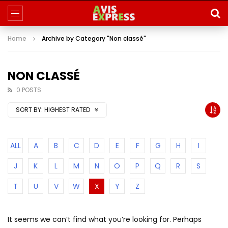
Home
Archive by Category "Non classé"
NON CLASSÉ
0 POSTS
SORT BY:
HIGHEST RATED
ALL
A
B
C
D
E
F
G
H
I
J
K
L
M
N
O
P
Q
R
S
T
U
V
W
X
Y
Z
It seems we can’t find what you’re looking for. Perhaps