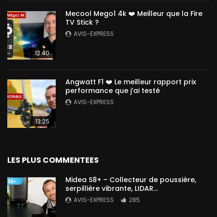
Mecool Mego1 4k ❤️ Meilleur que la Fire
TV Stick ?
AVIS-EXPRESS
12:40
Angwatt F1 ❤️ Le meilleur rapport prix
performance que j’ai testé
AVIS-EXPRESS
13:25
LES PLUS COMMENTEES
Midea S8+ – Collecteur de poussière,
serpillière vibrante, LIDAR…
AVIS-EXPRESS
285