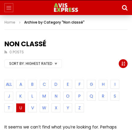
Home
Archive by Category "Non classé"
NON CLASSÉ
0 POSTS
SORT BY:
HIGHEST RATED
ALL
A
B
C
D
E
F
G
H
I
J
K
L
M
N
O
P
Q
R
S
T
U
V
W
X
Y
Z
It seems we can’t find what you’re looking for. Perhaps