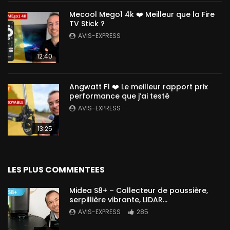
Mecool Mego1 4k ❤️ Meilleur que la Fire
TV Stick ?
AVIS-EXPRESS
12:40
Angwatt F1 ❤️ Le meilleur rapport prix
performance que j’ai testé
AVIS-EXPRESS
13:25
LES PLUS COMMENTEES
Midea S8+ – Collecteur de poussière,
serpillière vibrante, LIDAR…
AVIS-EXPRESS
285