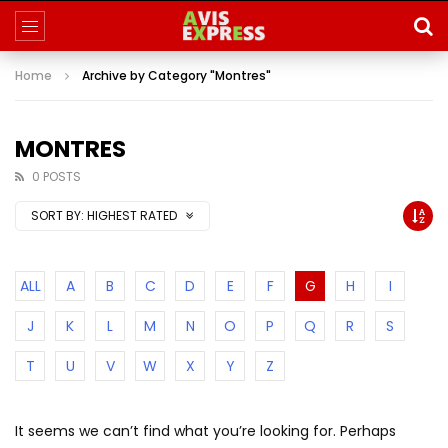
Home
Archive by Category "Montres"
MONTRES
0 POSTS
SORT BY:
HIGHEST RATED
ALL
A
B
C
D
E
F
G
H
I
J
K
L
M
N
O
P
Q
R
S
T
U
V
W
X
Y
Z
It seems we can’t find what you’re looking for. Perhaps