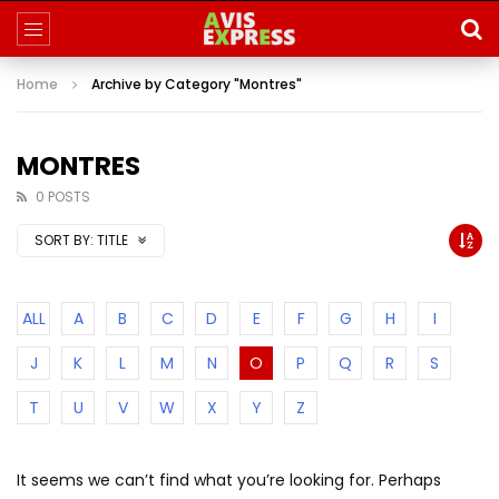
Home
Archive by Category "Montres"
MONTRES
0 POSTS
SORT BY:
TITLE
ALL
A
B
C
D
E
F
G
H
I
J
K
L
M
N
O
P
Q
R
S
T
U
V
W
X
Y
Z
It seems we can’t find what you’re looking for. Perhaps