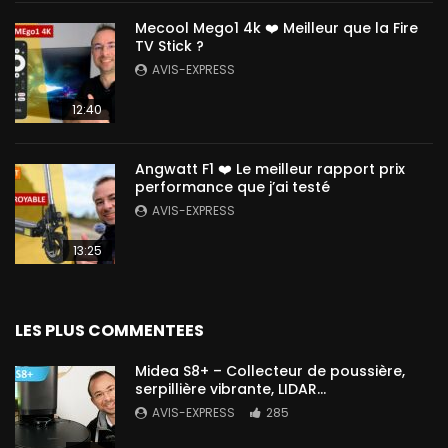
Mecool Mego1 4k ❤️ Meilleur que la Fire
TV Stick ?
AVIS-EXPRESS
12:40
Angwatt F1 ❤️ Le meilleur rapport prix
performance que j’ai testé
AVIS-EXPRESS
13:25
LES PLUS COMMENTEES
Midea S8+ – Collecteur de poussière,
serpillière vibrante, LIDAR…
AVIS-EXPRESS
285