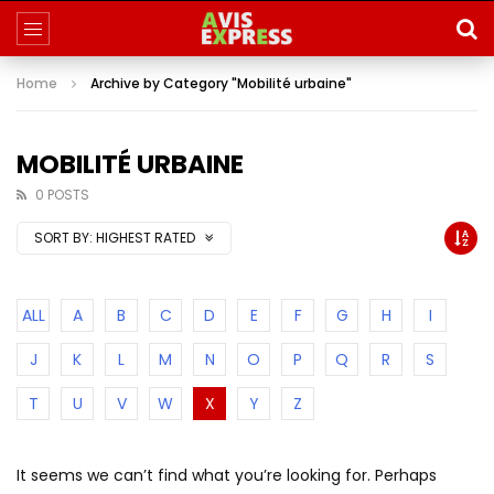
Home
Archive by Category "Mobilité urbaine"
MOBILITÉ URBAINE
0 POSTS
SORT BY:
HIGHEST RATED
ALL
A
B
C
D
E
F
G
H
I
J
K
L
M
N
O
P
Q
R
S
T
U
V
W
X
Y
Z
It seems we can’t find what you’re looking for. Perhaps