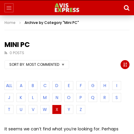
Home
Archive by Category "Mini PC"
MINI PC
0 POSTS
SORT BY:
MOST COMMENTED
ALL
A
B
C
D
E
F
G
H
I
J
K
L
M
N
O
P
Q
R
S
T
U
V
W
X
Y
Z
It seems we can’t find what you’re looking for. Perhaps