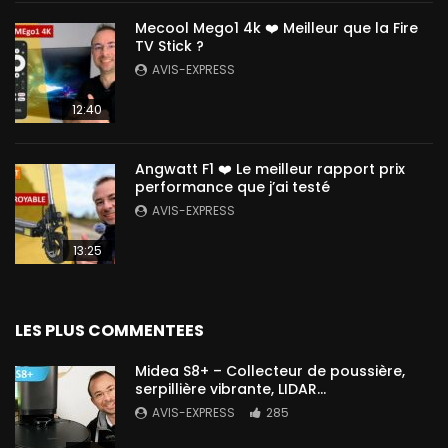
Mecool Mego1 4k ❤️ Meilleur que la Fire
TV Stick ?
AVIS-EXPRESS
12:40
Angwatt F1 ❤️ Le meilleur rapport prix
performance que j’ai testé
AVIS-EXPRESS
13:25
LES PLUS COMMENTEES
Midea S8+ – Collecteur de poussière,
serpillière vibrante, LIDAR…
AVIS-EXPRESS
285