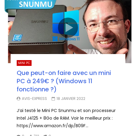
MINI PC
Que peut-on faire avec un mini
PC à 249€ ? (Windows 11
fonctionne ?)
AVIS-EXPRESS
18 JANVIER 2022
J’ai testé le Mini PC Snunmu et son processeur
Intel J4125 + 8Go de RAM. Voir le meilleur prix :
https://www.amazon.fr/dp/B09F...