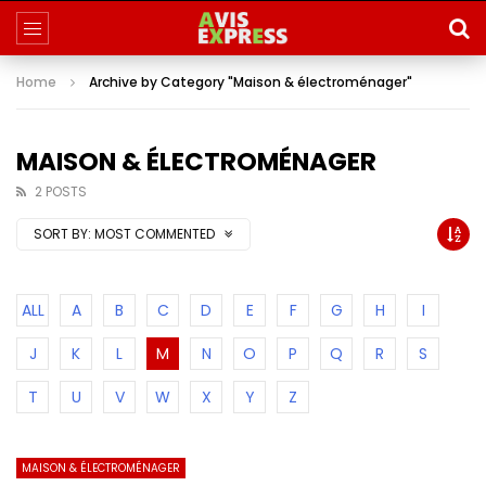
Home
Archive by Category "Maison & électroménager"
MAISON & ÉLECTROMÉNAGER
2 POSTS
SORT BY:
MOST COMMENTED
ALL
A
B
C
D
E
F
G
H
I
J
K
L
M
N
O
P
Q
R
S
T
U
V
W
X
Y
Z
MAISON & ÉLECTROMÉNAGER