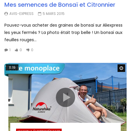
Mes semences de Bonsaï et Citronnier
AVIS-EXPRESS
5 MARS 2015
Pouvez-vous acheter des graines de bonsaï sur Aliexpress
les yeux fermés ? La photo était trop belle ! Un bonsaï aux
feuilles rouges...
1
0
0
11:19
Wa