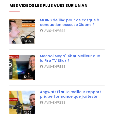
MES VIDEOS LES PLUS VUES SUR UN AN
MOINS de 10€ pour ce casque à
conduction osseuse Xiaomi ?
AVIS-EXPRESS
13:02
Mecool Mego1 4k ❤️ Meilleur que
la Fire TV Stick ?
AVIS-EXPRESS
12:40
Angwatt F1 ❤️ Le meilleur rapport
prix performance que j’ai testé
AVIS-EXPRESS
13:25