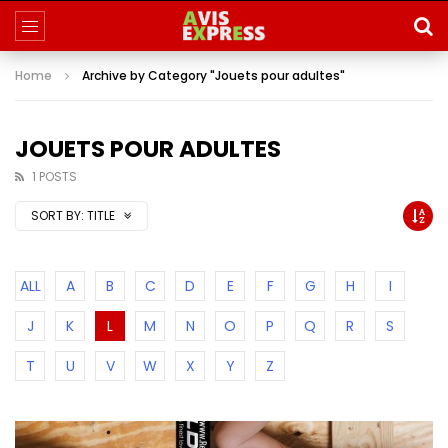
Home
Archive by Category "Jouets pour adultes"
JOUETS POUR ADULTES
1 POSTS
SORT BY:
TITLE
ALL
A
B
C
D
E
F
G
H
I
J
K
L
M
N
O
P
Q
R
S
T
U
V
W
X
Y
Z