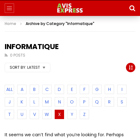
Home
Archive by Category "Informatique"
INFORMATIQUE
0 POSTS
SORT BY:
LATEST
ALL
A
B
C
D
E
F
G
H
I
J
K
L
M
N
O
P
Q
R
S
T
U
V
W
X
Y
Z
It seems we can’t find what you’re looking for. Perhaps