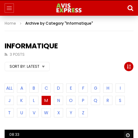
Home
Archive by Category "Informatique"
INFORMATIQUE
3 POSTS
SORT BY:
LATEST
ALL
A
B
C
D
E
F
G
H
I
J
K
L
M
N
O
P
Q
R
S
T
U
V
W
X
Y
Z
08:33
Wa