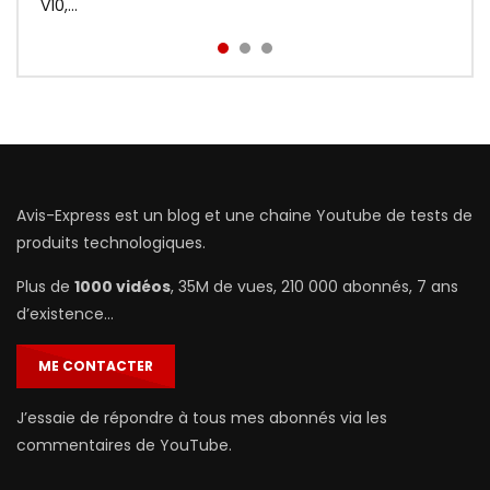
prix : http://bit.ly/Redmi-Aird...
V10,...
Avis-Express est un blog et une chaine Youtube de tests de
produits technologiques.
Plus de
1000 vidéos
, 35M de vues, 210 000 abonnés, 7 ans
d’existence…
ME CONTACTER
J’essaie de répondre à tous mes abonnés via les
commentaires de YouTube.