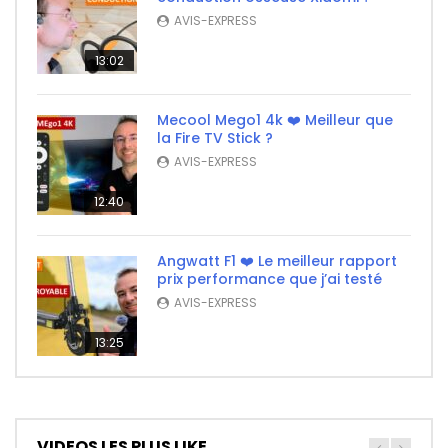
AVIS-EXPRESS
13:02
Mecool Mego1 4k ❤️ Meilleur que
la Fire TV Stick ?
AVIS-EXPRESS
12:40
Angwatt F1 ❤️ Le meilleur rapport
prix performance que j’ai testé
AVIS-EXPRESS
13:25
VIDEOS LES PLUS LIKE