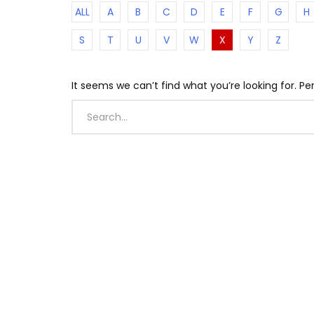
ALL
A
B
C
D
E
F
G
H
S
T
U
V
W
X
Y
Z
It seems we can’t find what you’re looking for. P