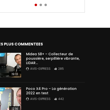
Aird...
ES PLUS COMMENTEES
Midea S8+ – Collecteur de
poussière, serpillière vibrante,
LIDAR…
AVIS-EXPRESS
285
19:13
Poco X4 Pro – La génération
2022 en test
AVIS-EXPRESS
442
12:14