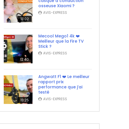
casque à conduction
osseuse Xiaomi ?
AVIS-EXPRESS
13:02
Mecool Mego1 4k ❤️
Meilleur que la Fire TV
Stick ?
AVIS-EXPRESS
12:40
Angwatt F1 ❤️ Le meilleur
rapport prix
performance que j’ai
testé
AVIS-EXPRESS
13:25