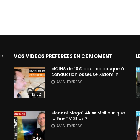
de
VOS VIDEOS PREFEREES EN CE MOMENT
L
MOINS de 10€ pour ce casque à
conduction osseuse Xiaomi ?
AVIS-EXPRESS
13:02
Mecool Mego1 4k ❤️ Meilleur que
la Fire TV Stick ?
AVIS-EXPRESS
12:40