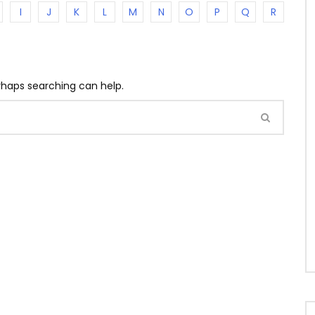
I
J
K
L
M
N
O
P
Q
R
erhaps searching can help.