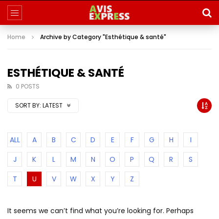
Home
Archive by Category "Esthétique & santé"
ESTHÉTIQUE & SANTÉ
0 POSTS
SORT BY:
LATEST
ALL
A
B
C
D
E
F
G
H
I
J
K
L
M
N
O
P
Q
R
S
T
U
V
W
X
Y
Z
It seems we can’t find what you’re looking for. Perhaps