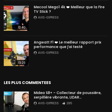
Mecool Mego1 4k ❤️ Meilleur que la Fire
TV Stick ?
AVIS-EXPRESS
12:40
Angwatt F1 ❤️ Le meilleur rapport prix
performance que j’ai testé
AVIS-EXPRESS
13:25
LES PLUS COMMENTEES
Midea S8+ – Collecteur de poussière,
serpillière vibrante, LIDAR…
AVIS-EXPRESS
285