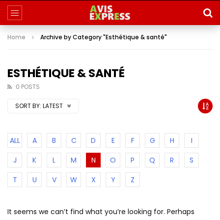
Home
Archive by Category "Esthétique & santé"
ESTHÉTIQUE & SANTÉ
0 POSTS
SORT BY:
LATEST
ALL
A
B
C
D
E
F
G
H
I
J
K
L
M
N
O
P
Q
R
S
T
U
V
W
X
Y
Z
It seems we can’t find what you’re looking for. Perhaps