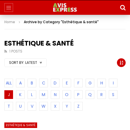
Home
Archive by Category "Esthétique & santé"
ESTHÉTIQUE & SANTÉ
1 POSTS
SORT BY:
LATEST
ALL
A
B
C
D
E
F
G
H
I
J
K
L
M
N
O
P
Q
R
S
T
U
V
W
X
Y
Z
ESTHÉTIQUE & SANTÉ