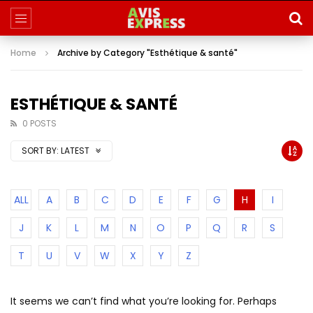
Home
Archive by Category "Esthétique & santé"
ESTHÉTIQUE & SANTÉ
0 POSTS
SORT BY:
LATEST
ALL
A
B
C
D
E
F
G
H
I
J
K
L
M
N
O
P
Q
R
S
T
U
V
W
X
Y
Z
It seems we can’t find what you’re looking for. Perhaps