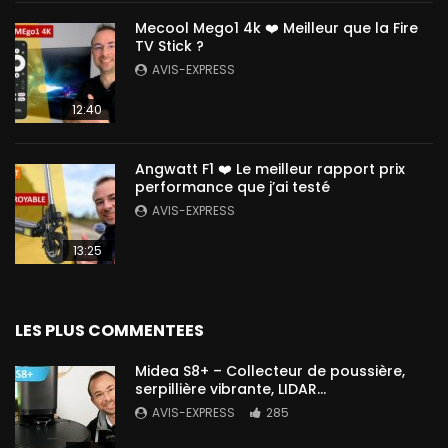
Mecool Mego1 4k ❤️ Meilleur que la Fire
TV Stick ?
AVIS-EXPRESS
12:40
Angwatt F1 ❤️ Le meilleur rapport prix
performance que j’ai testé
AVIS-EXPRESS
13:25
LES PLUS COMMENTEES
Midea S8+ – Collecteur de poussière,
serpillière vibrante, LIDAR…
AVIS-EXPRESS
285