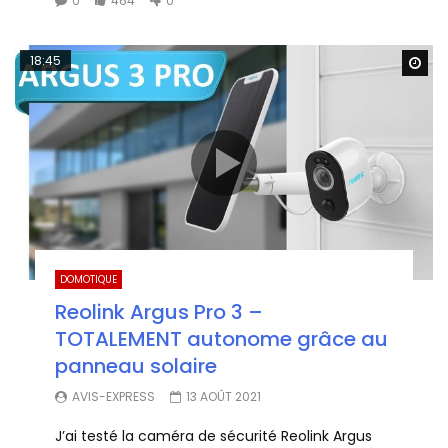
0
464
0
18:45
Wa
DOMOTIQUE
Reolink Argus Pro 3 –
TOTALEMENT autonome grâce au
panneau solaire
AVIS-EXPRESS
13 AOÛT 2021
J’ai testé la caméra de sécurité Reolink Argus