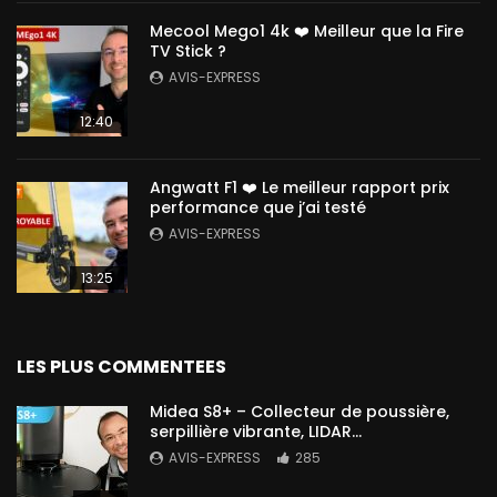
Mecool Mego1 4k ❤️ Meilleur que la Fire
TV Stick ?
AVIS-EXPRESS
12:40
Angwatt F1 ❤️ Le meilleur rapport prix
performance que j’ai testé
AVIS-EXPRESS
13:25
LES PLUS COMMENTEES
Midea S8+ – Collecteur de poussière,
serpillière vibrante, LIDAR…
AVIS-EXPRESS
285