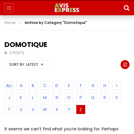
Home
Archive by Category "Domotique"
DOMOTIQUE
0 POSTS
SORT BY:
LATEST
ALL
A
B
C
D
E
F
G
H
I
J
K
L
M
N
O
P
Q
R
S
T
U
V
W
X
Y
Z
It seems we can’t find what you’re looking for. Perhaps